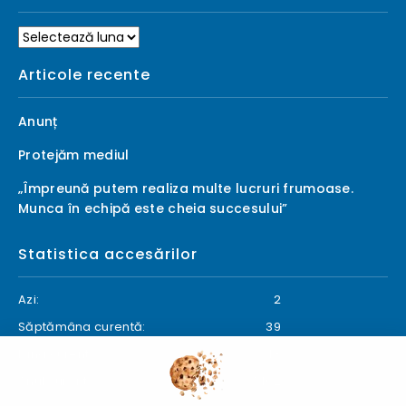
Arhive
Articole recente
Anunț
Protejăm mediul
„Împreună putem realiza multe lucruri frumoase.
Munca în echipă este cheia succesului”
Statistica accesărilor
Azi:
2
Săptămâna curentă:
39
Luna curentă:
43
Anul curent:
1462