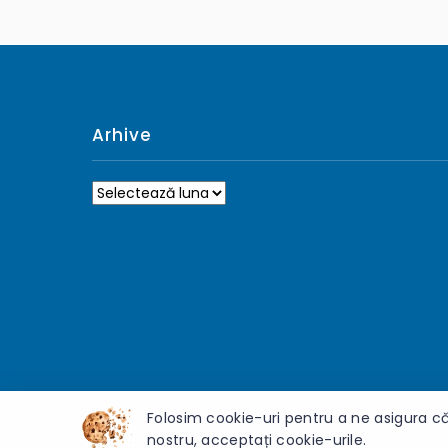
Arhive
Arhive
Folosim cookie-uri pentru a ne asigura că
nostru, acceptați cookie-urile.
© 2026 Gimnaziul „Gheorghe Rîșcanu” - Toate drepturile