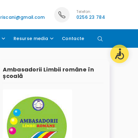
Telefon:
lriscani@gmail.com
0256 23 784
Resurse media
Contacte
Ambasadorii Limbii române în
școală