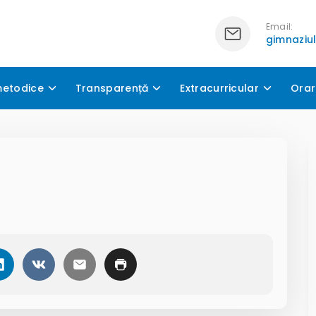
Email:
gimnaziu
metodice
Transparență
Extracurricular
Orar