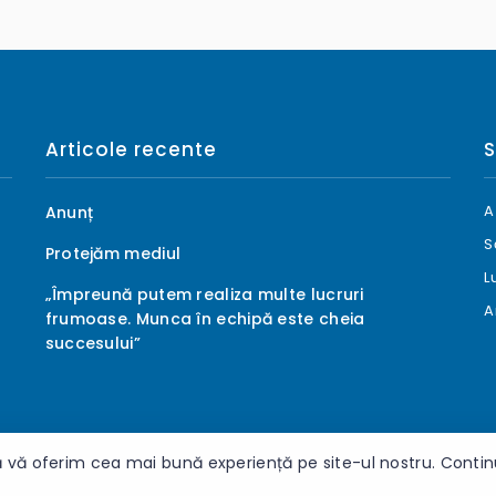
Articole recente
S
A
Anunț
S
Protejăm mediul
L
„Împreună putem realiza multe lucruri
A
frumoase. Munca în echipă este cheia
succesului”
 vă oferim cea mai bună experiență pe site-ul nostru. Continuâ
 rezervate.