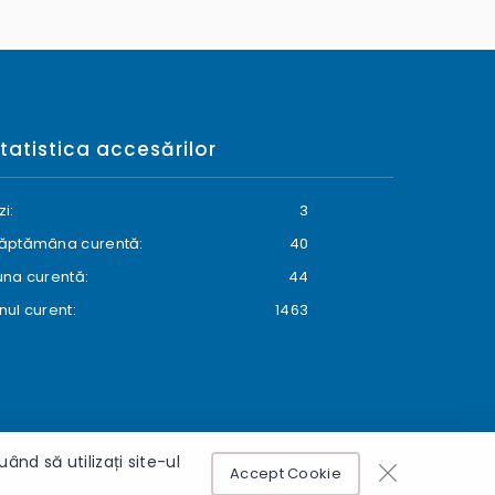
tatistica accesărilor
zi:
3
ăptămâna curentă:
40
una curentă:
44
nul curent:
1463
nd să utilizați site-ul
Accept Cookie