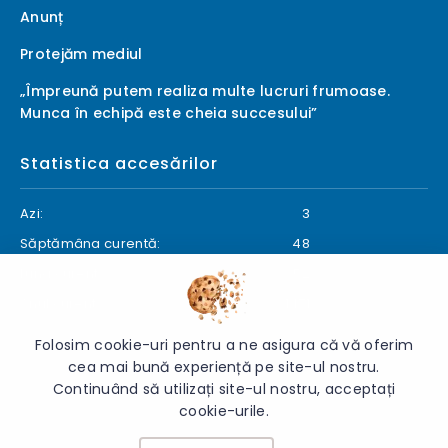
Anunț
Protejăm mediul
„Împreună putem realiza multe lucruri frumoase.
Munca în echipă este cheia succesului”
Statistica accesărilor
Azi:
3
Săptămâna curentă:
48
Luna curentă:
52
Anul curent:
1471
Folosim cookie-uri pentru a ne asigura că vă oferim
cea mai bună experiență pe site-ul nostru.
Continuând să utilizați site-ul nostru, acceptați
© 2026 Gimnaziul „Gheorghe Rîșcanu” - Toate drepturile
cookie-urile.
rezervate.