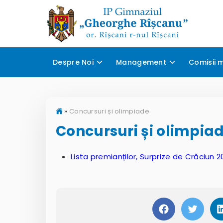
Despre Noi
Management
Comisii 
»
Concursuri și olimpiade
Concursuri și olimpia
Lista premianților, Surprize de Crăciun 2