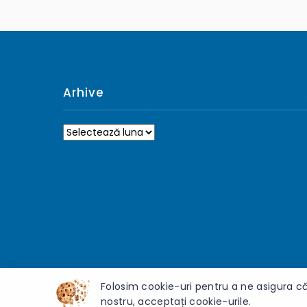
Arhive
Arhive
Folosim cookie-uri pentru a ne asigura că
nostru, acceptați cookie-urile.
© 2026 Gimnaziul „Gheorghe Rîșcanu” - Toate drepturile