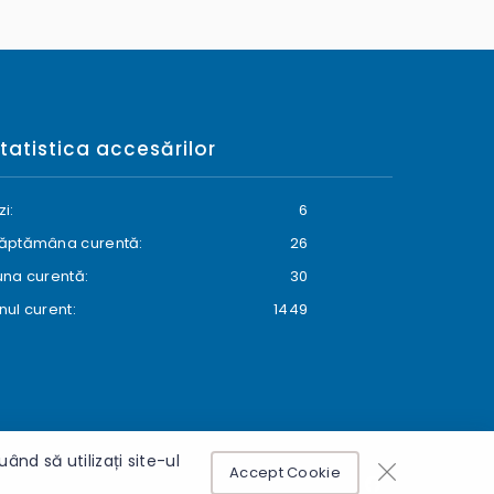
tatistica accesărilor
zi:
6
ăptămâna curentă:
26
una curentă:
30
nul curent:
1449
nd să utilizați site-ul
Accept Cookie