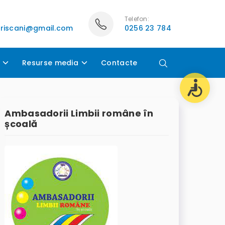
Telefon:
lriscani@gmail.com
0256 23 784
Resurse media
Contacte
Ambasadorii Limbii române în
școală