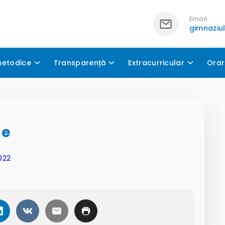
Email:
gimnaziu
metodice
Transparență
Extracurricular
Orar
de
022