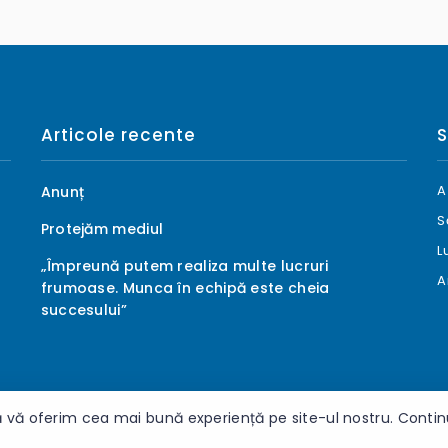
Articole recente
S
A
Anunț
S
Protejăm mediul
L
„Împreună putem realiza multe lucruri
A
frumoase. Munca în echipă este cheia
succesului”
 vă oferim cea mai bună experiență pe site-ul nostru. Continuâ
 rezervate.