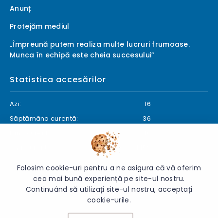
Anunț
Protejăm mediul
„Împreună putem realiza multe lucruri frumoase.
Munca în echipă este cheia succesului”
Statistica accesărilor
Azi:
16
Săptămâna curentă:
36
Luna curentă:
40
Anul curent:
1459
Folosim cookie-uri pentru a ne asigura că vă oferim
cea mai bună experiență pe site-ul nostru.
Continuând să utilizați site-ul nostru, acceptați
© 2026 Gimnaziul „Gheorghe Rîșcanu” - Toate drepturile
cookie-urile.
rezervate.