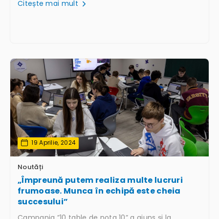
Citește mai mult
19 Aprilie, 2024
Noutăți
„Împreună putem realiza multe lucruri
frumoase. Munca în echipă este cheia
succesului”
Campania ”10 table de nota 10” a ajuns și la