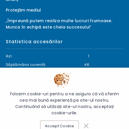
Protejăm mediul
„Împreună putem realiza multe lucruri frumoase.
Munca în echipă este cheia succesului”
Statistica accesărilor
Azi:
1
Săptămâna curentă:
46
Luna curentă:
50
Anul curent:
1469
Folosim cookie-uri pentru a ne asigura că vă oferim
cea mai bună experiență pe site-ul nostru.
Continuând să utilizați site-ul nostru, acceptați
© 2026 Gimnaziul „Gheorghe Rîșcanu” - Toate drepturile
cookie-urile.
rezervate.
Accept Cookie