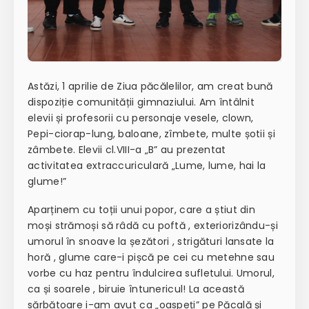
Astăzi, 1 aprilie de Ziua păcălelilor, am creat bună
dispoziție comunității gimnaziului. Am întâlnit
elevii și profesorii cu personaje vesele, clown,
Pepi-ciorap-lung, baloane, zîmbete, multe șotii și
zâmbete. Elevii cl.VIII-a „B” au prezentat
activitatea extraccuriculară „Lume, lume, hai la
glume!”
Aparținem cu toții unui popor, care a știut din
moși strămoși să râdă cu poftă , exteriorizându-și
umorul în snoave la șezători , strigături lansate la
horă , glume care-i pișcă pe cei cu metehne sau
vorbe cu haz pentru îndulcirea sufletului. Umorul,
ca și soarele , biruie întunericul! La această
sărbătoare i-am avut ca „oaspeți” pe Păcală și