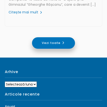
Gimnaziul ”Gheorghe Râșcanu”, care a devenit […]
Citește mai mult
Vezi toate
Arhive
Arhive
Articole recente
Anunț