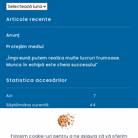
Arhive
Articole recente
Anunț
Protejăm mediul
„Împreună putem realiza multe lucruri frumoase.
Munca în echipă este cheia succesului”
Statistica accesărilor
Azi:
7
Săptămâna curentă:
44
Luna curentă:
48
Anul curent:
1467
Folosim cookie-uri pentru a ne asigura că vă oferim