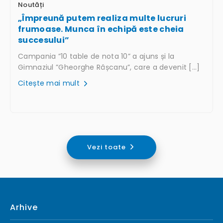
Noutăți
„Împreună putem realiza multe lucruri
frumoase. Munca în echipă este cheia
succesului”
Campania ”10 table de nota 10” a ajuns și la
Gimnaziul ”Gheorghe Râșcanu”, care a devenit […]
Citește mai mult
Vezi toate
Arhive