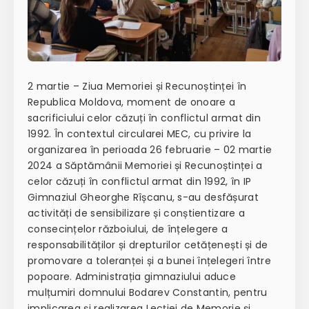
2 martie – Ziua Memoriei și Recunoștinței în
Republica Moldova, moment de onoare a
sacrificiului celor căzuți în conflictul armat din
1992. În contextul circularei MEC, cu privire la
organizarea în perioada 26 februarie – 02 martie
2024 a Săptămânii Memoriei și Recunoștinței a
celor căzuți în conflictul armat din 1992, în IP
Gimnaziul Gheorghe Rîșcanu, s-au desfășurat
activități de sensibilizare și conștientizare a
consecințelor războiului, de înțelegere a
responsabilităților și drepturilor cetățenești și de
promovare a toleranței și a bunei înțelegeri între
popoare. Administrația gimnaziului aduce
mulțumiri domnului Bodarev Constantin, pentru
implicarea și realizarea Lecției de Memorie și