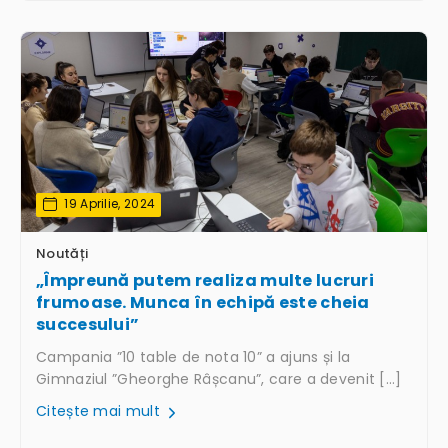
19 Aprilie, 2024
Noutăți
„Împreună putem realiza multe lucruri
frumoase. Munca în echipă este cheia
succesului”
Campania ”10 table de nota 10” a ajuns și la
Gimnaziul ”Gheorghe Râșcanu”, care a devenit […]
Citește mai mult