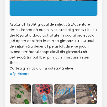
Astăzi, 01.11.2019, grupul de inițiativă „Adventure
time”, împreună cu unii voluntari ai gimnaziului au
desfășurat a doua activitate în cadrul proiectului
„Să oprim copilăria în curtea gimnaziului”. Grupul
de inițiativă a desenat pe asfalt diverse jocuri,
având următorul scop: elevii din gimnaziu să
petreacă timpul liber prin joc și mișcare în aer
liber.
Curtea gimnaziului își așteaptă elevii!
#
fptriscani