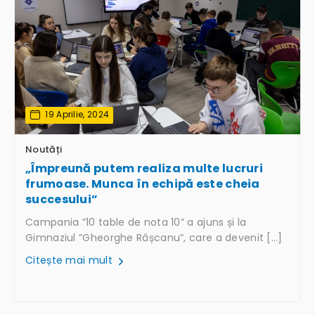
19 Aprilie, 2024
Noutăți
„Împreună putem realiza multe lucruri
frumoase. Munca în echipă este cheia
succesului”
Campania ”10 table de nota 10” a ajuns și la
Gimnaziul ”Gheorghe Râșcanu”, care a devenit […]
Citește mai mult