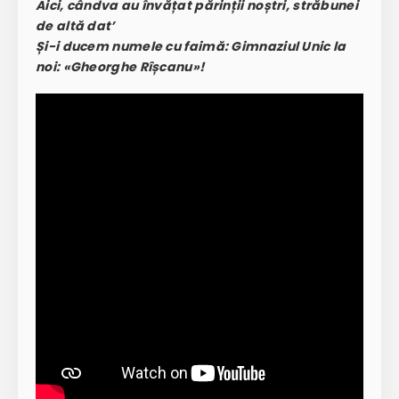
Aici, cândva au învățat părinții noștri, străbunei
de altă dat’
Și-i ducem numele cu faimă: Gimnaziul Unic la
noi: «Gheorghe Rîșcanu»!