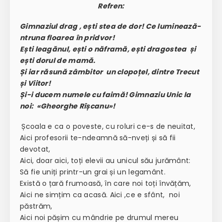
Refren:
Gimnaziul drag , ești stea de dor! Ce luminează-
ntruna floarea în pridvor!
Ești leagănul, ești o năframă, ești dragostea și
ești dorul de mamă.
Și iar răsună zâmbitor un clopoțel, dintre Trecut
și Viitor!
Și-i ducem numele cu faimă! Gimnaziu Unic la
noi:
«
Gheorghe Rîșcanu
»
!
Școala e ca o poveste, cu roluri ce-s de neuitat,
Aici profesorii te-ndeamnă să-nveți și să fii
devotat,
Aici, doar aici, toți elevii au unicul său jurământ:
Să fie uniți printr-un grai și un legamânt.
Există o țară frumoasă, în care noi toți învățăm,
Aici ne simțim ca acasă. Aici ,ce e sfânt, noi
păstrăm,
Aici noi pășim cu mândrie pe drumul mereu