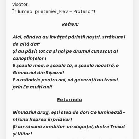
visător,
În lumea prieteniei „Elev – Profesor”!
Refren:
Aici, cândva au învățat părinții noștri, străbunei
de altă dat’
Și au pășit tot ca și noi pe drumul cunoscut al
cunoștințelor !
E școala mea, e școala ta, e școala noastră, e
Gimnaziul din Rîșcani!
E o mândrie pentru noi, că generații au trecut
prin Ea mulți ani!
Returnela
Gimnaziul drag, ești stea de dor! Ce luminează-
ntruna floarea în pridvor!
Și iar răsună zâmbitor un clopoțel, dintre Trecut
și Viitor!