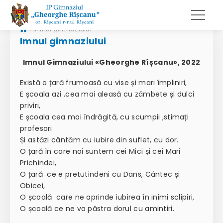
»
Imnul gimnaziului
Imnul gimnaziului
Imnul Gimnaziului
«
Gheorghe Rîșcanu
»
, 2022
Există o țară frumoasă cu vise și mari împliniri,
E școala azi ,cea mai aleasă cu zâmbete și dulci
priviri,
E școala cea mai îndrăgită, cu scumpii ,stimați
profesori
Și astăzi cântăm cu iubire din suflet, cu dor.
O țară în care noi suntem cei Mici și cei Mari
Prichindei,
O țară ce e pretutindeni cu Dans, Cântec și
Obicei,
O școală care ne aprinde iubirea în inimi sclipiri,
O școală ce ne va păstra dorul cu amintiri.