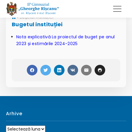
»
Bugetul instituției
Bugetul instituției
Nota explicativă La proiectul de buget pe anul
2023 și estimările 2024-2025
Arhive
Arhive